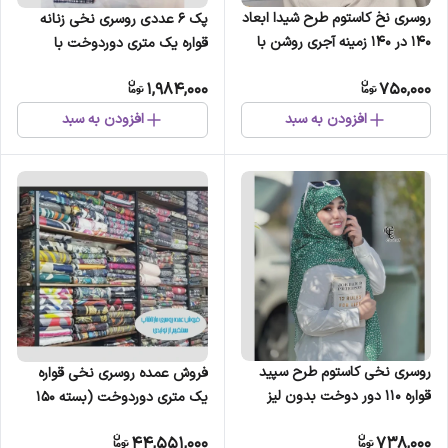
روسری نخ کاستوم طرح شیدا ابعاد
پک 6 عددی روسری نخی زنانه
140 در 140 زمینه آجری روشن با
قواره یک متری دوردوخت با
حاشیه گل آجری تیره
رنگبندی متنوع
1,984,000
750,000
افزودن به سبد
افزودن به سبد
روسری نخی کاستوم طرح سپید
فروش عمده روسری نخی قواره
قواره 110 دور دوخت بدون لیز
یک متری دوردوخت (بسته 150
خوردگی
عددی)
44,551,000
738,000