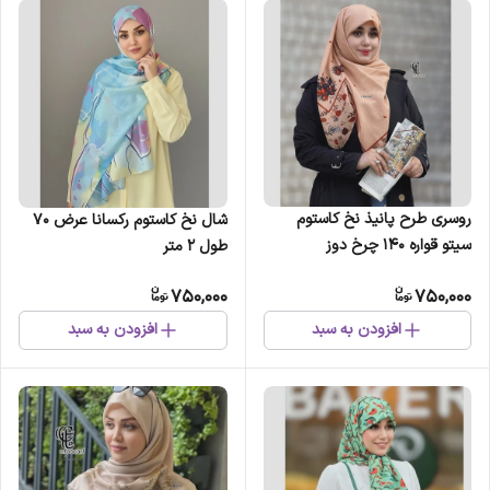
روسری طرح پانیذ نخ کاستوم
شال نخ کاستوم رکسانا عرض 70
سیتو قواره 140 چرخ دوز
طول 2 متر
750,000
750,000
افزودن به سبد
افزودن به سبد