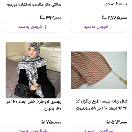
بسته 6 عددی
سانتی متر مناسب استفاده روزمره
493,000
2,785,000
افزودن به سبد
افزودن به سبد
شال زنانه پلیسه طرح زیگزال کد
روسری نخ طرح ختن ابعاد 140 در
9636 ابعاد 190 در 58 سانتیمتر
140 بانوان
750,000
594,000
افزودن به سبد
افزودن به سبد