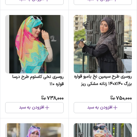
روسری طرح سیمین نخ بامبو قواره
روسری نخی کاستوم طرح درسا
بزرگ 140x140 زنانه مشکی ریز
قواره 110
نقش اسپرته
738,000
750,000
افزودن به سبد
افزودن به سبد