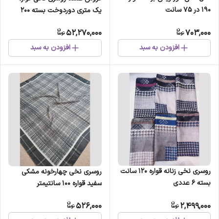
190 در 75 سانت
یک متری دوردوخت بسته 200
عددی
52,270,000
703,000
افزودن به سبد
افزودن به سبد
روسری نخی زنانه قواره 120 سانت
روسری نخی چهارخونه مشکی
بسته 6 عددی
سفید قواره 100 سانتیمتر
526,000
2,499,000