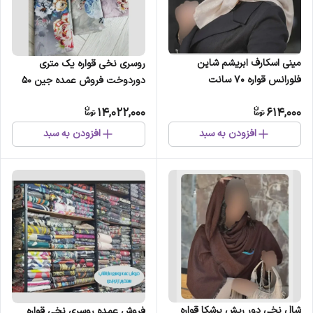
مینی اسکارف ابریشم شاین
روسری نخی قواره یک متری
فلورانس قواره 70 سانت
دوردوخت فروش عمده جین 50
عددی
14,022,000
614,000
افزودن به سبد
افزودن به سبد
شال نخی دور ریش برشکا قواره
فروش عمده روسری نخی قواره