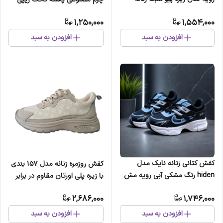
مردانه سایز 36 تا 45
1,250,000
1,554,000
افزودن به سبد
افزودن به سبد
کفش کتانی زنانه نایک مدل
کفش روزمره زنانه مدل 157 بندی
hiden رنگ مشکی آبی رویه مش
با زیره پلی اورتان مقاوم در برابر
و چرم مصنوعی زیره eva سبک و
سایش
2,686,000
1,746,000
راحت
افزودن به سبد
افزودن به سبد