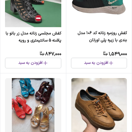
کفش روزمره زنانه کد 106 مدل
کفش مجلسی زنانه مدل زر بانو با
بندی با زیره پلی اورتان
پاشنه 5 سانتیمتری و رویه
خورشیدی
847,000
1,549,000
افزودن به سبد
افزودن به سبد