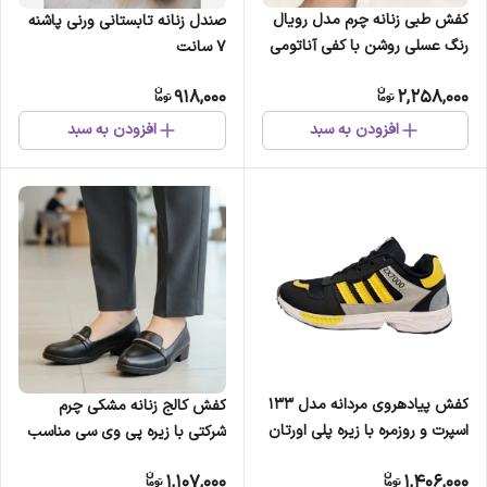
کفش طبی زنانه چرم مدل رویال
صندل زنانه تابستانی ورنی پاشنه
رنگ عسلی روشن با کفی آناتومی
7 سانت
و پد خارپاشنه
918,000
2,258,000
افزودن به سبد
افزودن به سبد
کفش پیادهروی مردانه مدل 133
کفش کالج زنانه مشکی چرم
اسپرت و روزمره با زیره پلی اورتان
شرکتی با زیره پی وی سی مناسب
پیاده روی و اداری
1,107,000
1,406,000