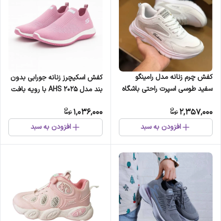
کفش چرم زنانه مدل رامینگو
کفش اسکیچرز زنانه جورابی بدون
سفید طوسی اسپرت راحتی باشگاه
بند مدل AHS 2025 با رویه بافت
دویدن پیادهروی
5 لایه و زیره طبی پیو
1,036,000
2,357,000
افزودن به سبد
افزودن به سبد