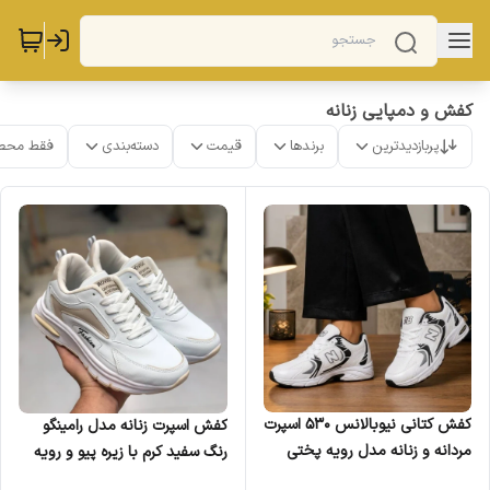
کفش و دمپایی زنانه
پربازدیدترین
برندها
قیمت
دسته‌بندی
فقط محص
کفش کتانی نیوبالانس 530 اسپرت
کفش اسپرت زنانه مدل رامینگو
مردانه و زنانه مدل رویه پختی
رنگ سفید کرم با زیره پیو و رویه
سفید زیره ایربولینگ سایز 37 تا
تنفسی