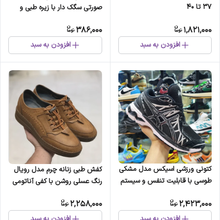
37 تا 40
صورتی سگک دار با زیره طبی و
ضد لغزش
386,000
1,821,000
افزودن به سبد
افزودن به سبد
کتونی ورزشی اسیکس مدل مشکی
کفش طبی زنانه چرم مدل رویال
طوسی با قابلیت تنفس و سیستم
رنگ عسلی روشن با کفی آناتومی
جذب ضربه GEL
و پد خارپاشنه
2,258,000
2,423,000
افزودن به سبد
افزودن به سبد