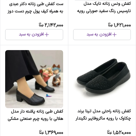
کفش ونس زنانه نایک مدل
ست کفش طبی زنانه دکتر عبدی
نارسیس رنگ سفید صورتی رویه
به همراه کیف پول چرم دست دوز
مخمل و چرم مصنوعی زیره PU
و جاکلیدی
2,142,000
1,621,000
افزودن به سبد
افزودن به سبد
کفش زنانه راحتی مدل تینا برند
کفش طبی زنانه پاشنه دار مدل
چکاوک با رویه ماکروفایبر نگیندار
هلالی با رویه چرم صنعتی مشکی
و زیره PU سبک
و زیره PVC
1,369,000
1,520,000