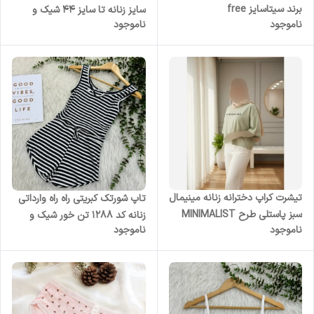
برند سیتاسایز free
سایز زنانه تا سایز 44 شیک و
ناموجود
ناموجود
راحت چهار فصل
تیشرت کراپ دخترانه زنانه مینیمال
تاپ شورتک کبریتی راه راه وارداتی
سبز پاستلی طرح MINIMALIST
زنانه کد 1288 تن خور شیک و
ناموجود
ناموجود
راحت چهارفصل