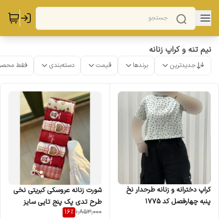
نیم تنه و کراپ زنانه
جدیدترین
برندها
قیمت
دسته‌بندی
فقط محصو
کراپ دخترانه و زنانه طرحدار نخ
شورت زنانه عروسکی کبریتی نخی
پنبه چهارفصل کد 1775
طرح تدی پک پنج تایی سایز
16
%
1,853,000
ایکس لارج