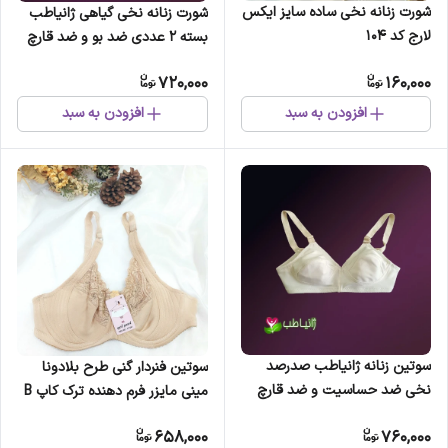
شورت زنانه نخی ساده سایز ایکس
شورت زنانه نخی گیاهی ژانیاطب
لارج کد 104
بسته 2 عددی ضد بو و ضد قارچ
720,000
160,000
افزودن به سبد
افزودن به سبد
سوتین زنانه ژانیاطب صدرصد
سوتین فنردار گنی طرح بلادونا
نخی ضد حساسیت و ضد قارچ
مینی مایزر فرم دهنده ترک کاپ B
رنگ طبیعی پنبه
سایزبندی 75 تا 90
658,000
760,000