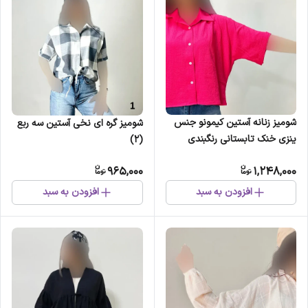
شومیز زنانه آستین کیمونو جنس
شومیز گره ای نخی آستین سه ربع
ینزی خنک تابستانی رنگبندی
(2)
پاستیلی (2)
965,000
1,248,000
افزودن به سبد
افزودن به سبد