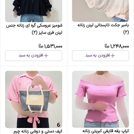
بامبر جکت تابستانی لینن زنانه
شومیز عروسکی گره ای زنانه جنس
(2)
لینن فری سایز (2)
1,531,000
1,248,000
افزودن به سبد
افزودن به سبد
کراپ یقه قایقی کبریتی زنانه
کیف دستی و دوشی زنانه چرم