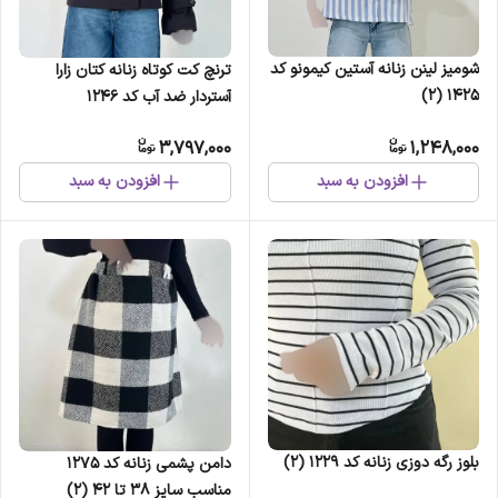
شومیز لینن زنانه آستین کیمونو کد
ترنچ کت کوتاه زنانه کتان زارا
1425 (2)
آستردار ضد آب کد 1246
3,797,000
1,248,000
افزودن به سبد
افزودن به سبد
بلوز رگه دوزی زنانه کد 1229 (2)
دامن پشمی زنانه کد 1275
مناسب سایز 38 تا 42 (2)