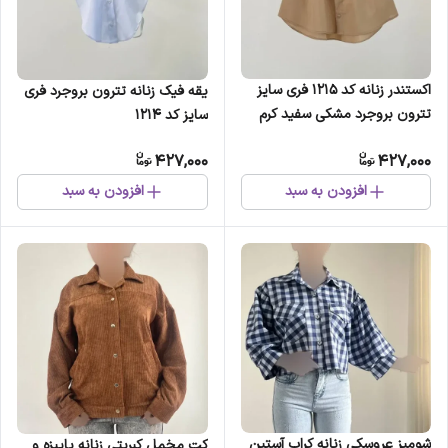
اکستندر زنانه کد 1215 فری سایز
یقه فیک زنانه تترون بروجرد فری
تترون بروجرد مشکی سفید کرم
سایز کد 1214
نباتی
427,000
427,000
افزودن به سبد
افزودن به سبد
شومیز عروسکی زنانه کراپ آستین
کت مخمل کبریتی زنانه پاییزه و