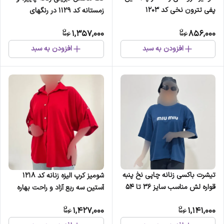
پفی تترون نخی کد 1203
زمستانه کد 1129 در رنگهای
طوسی، قهوهای، یاسی و مشکی
1,357,000
856,000
افزودن به سبد
افزودن به سبد
تیشرت باکسی زنانه چاپی نخ پنبه
شومیز کرپ الیزه زنانه کد 1218
قواره لش مناسب سایز 36 تا 54
آستین سه ربع آزاد و راحت بهاره
قد 69 سانت
تابستانه
1,427,000
1,141,000