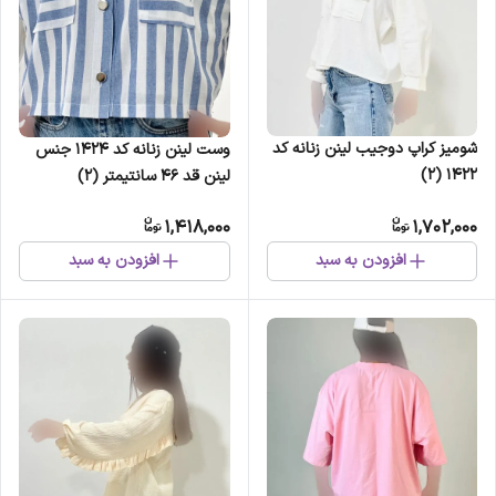
شومیز کراپ دوجیب لینن زنانه کد
وست لینن زنانه کد 1424 جنس
1422 (2)
لینن قد 46 سانتیمتر (2)
1,418,000
1,702,000
افزودن به سبد
افزودن به سبد