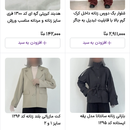
شلوار بگ دورس زنانه داخل کرک
هدبند کبریتی گره ای کد 1300 فری
گرم بالا با قابلیت تبدیل به جاگر
سایز زنانه و مردانه مناسب ورزش
سایز 38 تا 46
و استایل روزمره
142,000
2,911,000
افزودن به سبد
افزودن به سبد
بارانی زنانه سانتانا مدل یقه
کت مازراتی بلند زنانه کد 1296
ایستاده کد 1295
سایز 1 و 2