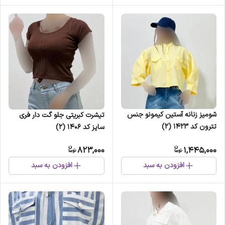
شومیز زنانه آستین کیمونو جنس
تیشرت کبریتی جلو گت دار فری
تترون کد 1423 (2)
سایز کد 1406 (2)
823,000
1,445,000
افزودن به سبد
افزودن به سبد