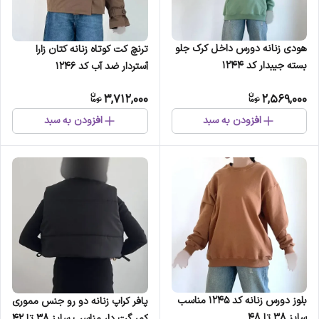
هودی زنانه دورس داخل کرک جلو
ترنچ کت کوتاه زنانه کتان زارا
بسته جیبدار کد 1244
آستردار ضد آب کد 1246
3,712,000
2,569,000
افزودن به سبد
افزودن به سبد
بلوز دورس زنانه کد 1245 مناسب
پافر کراپ زنانه دو رو جنس مموری
سایز 38 تا 48
کمر گت دار مناسب سایز 38 تا 42