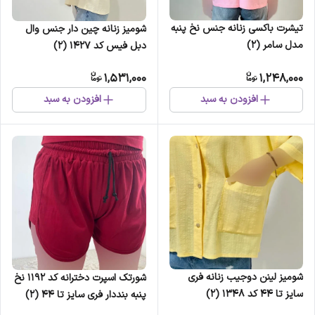
تیشرت باکسی زنانه جنس نخ پنبه
شومیز زنانه چین دار جنس وال
مدل سامر (2)
دبل فیس کد 1427 (2)
1,531,000
1,248,000
افزودن به سبد
افزودن به سبد
شومیز لینن دوجیب زنانه فری
شورتک اسپرت دخترانه کد 1192 نخ
سایز تا 44 کد 1348 (2)
پنبه بنددار فری سایز تا 44 (2)