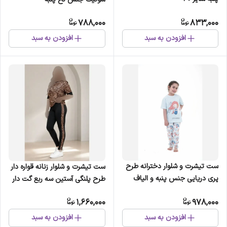
788,000
833,000
افزودن به سبد
افزودن به سبد
ست تیشرت و شلوار دخترانه طرح
ست تیشرت و شلوار زنانه قواره دار
پری دریایی جنس پنبه و الیاف
طرح پلنگی آستین سه ربع گت دار
مصنوعی
جنس ویسکوز الیزه فول کش
1,660,000
978,000
افزودن به سبد
افزودن به سبد