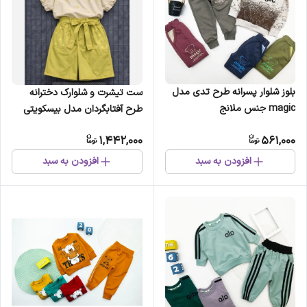
بلوز شلوار پسرانه طرح تدی مدل
ست تیشرت و شلوارک دخترانه
magic جنس ملانج
طرح آفتابگردان مدل بیسکویتی
مناسب 3 تا 9 سال
1,442,000
561,000
افزودن به سبد
افزودن به سبد