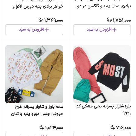
برادری مدل پنبه و گلگسی در دو
خواهر برادی پنبه دورس لاکرا و
رنگ مشکی و سبز سایز 50 تا 65
کتان درجه یک 2 تا 12 سال
1,349,000
1,751,000
افزودن به سبد
افزودن به سبد
بلوز شلوار پسرانه نخی مشکی کد
ست بلوز و شلوار پسرانه طرح
9921
حروفی جنس دورو پنبه و کتان
1,024,000
716,000