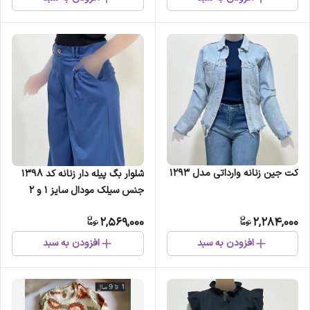
کت جین زنانه وارداتی مدل 1293
شلوار بگ پیله دار زنانه کد 1398
جنس سیلک مودال سایز 1 و 2
2,569,000
2,284,000
افزودن به سبد
افزودن به سبد