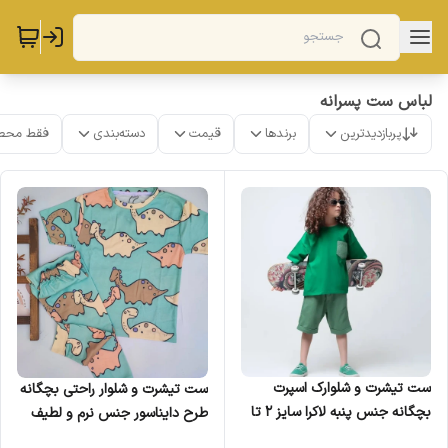
لباس ست پسرانه
پربازدیدترین
برندها
قیمت
دسته‌بندی
فقط محص
ست تیشرت و شلوارک اسپرت
ست تیشرت و شلوار راحتی بچگانه
بچگانه جنس پنبه لاکرا سایز 2 تا
طرح دایناسور جنس نرم و لطیف
8 سال در 6 رنگ