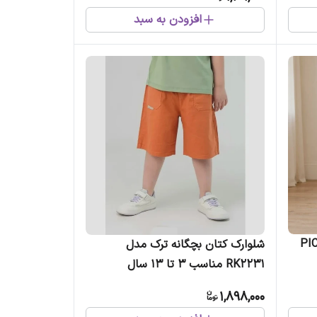
افزودن به سبد
ک کد PIC1266
شلوارک کتان بچگانه ترک مدل
RK2231 مناسب 3 تا 13 سال
1,898,000