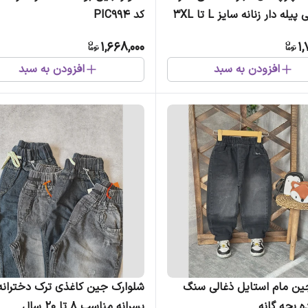
پیله دار زنانه سایز L تا 3XL
کد PIC994
1,668,000
1,
افزودن به سبد
افزودن به سبد
ین مام استایل ذغالی سنگ
شلوارک جین کاغذی ترک دخترانه
 بچه گانه
پسرانه مناسب 8 تا 20 سال