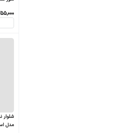
255,000
شلوار نی
مدل اسپر