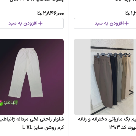
2,846,000
1,
افزودن به سبد
افزودن به سبد
م بگ مازراتی دخترانه و زنانه
شلوار راحتی نخی مردانه ژانیاطب
ت کد 1303
کرم روشن سایز L XL