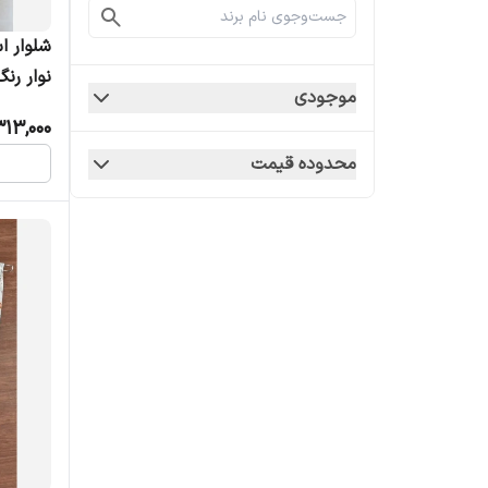
شلوار ا
نوار ر
موجودی
313,000
محدوده قیمت