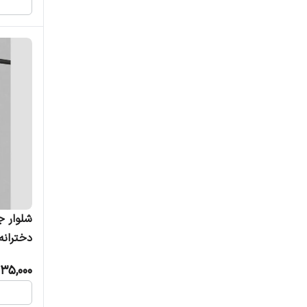
شلوار ج
دخترانه و پ
035,000