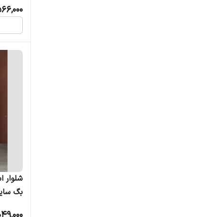
566,000
شلوار ا
بگ سایز 80 تا 
049,000