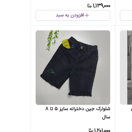
1,139,000
افزودن به سبد
شلوارک جین دخترانه سایز 5 تا 8
سال
1,201,000