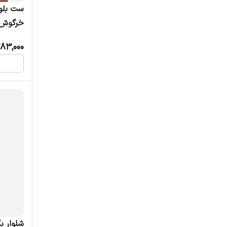
ست بلوز
خرگوش 
لاکرا
383,000
شلوار ب