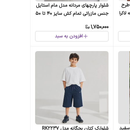
 طرح
شلوار پارچهای مردانه مدل مام استایل
لاکرا
جنس مازراتی تمام کش سایز 40 تا 50
1,750,000
افزودن به سبد
سفید
شلوارک کتان بچگانه مدل RK2237