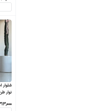
شلوار ا
نوار ط
فلازت
313,000