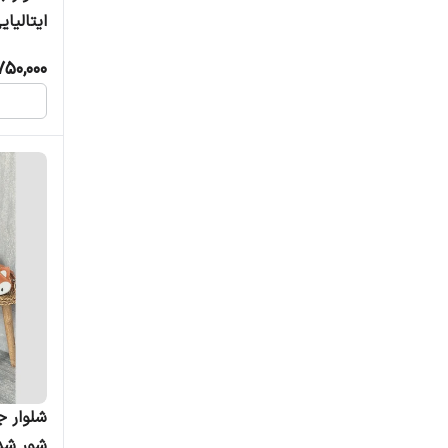
ایتالیایی 
750,000
شلوار ج
شور شده