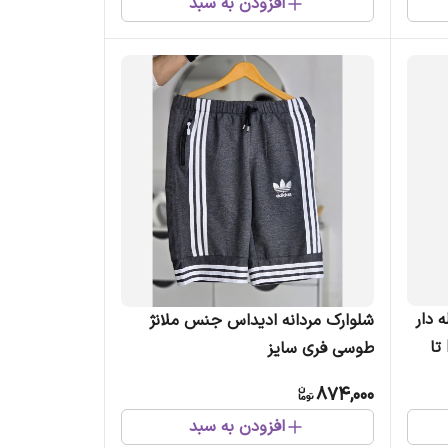
افزودن به سبد
 دار
شلوارک مردانه ادیداس جنس ملانژ
جنس کاترین رنگ مشکی سایز L تا
طوسی فری سایز
874,000
افزودن به سبد