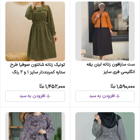
ست سارافون زنانه لینن یقه
تونیک زنانه شانتون صوفیا طرح
انگلیسی فری سایز
ستاره کمربنددار سایز 1 و 2 رنگ
بندی متنوع
1,452,000
1,590,000
افزودن به سبد
افزودن به سبد