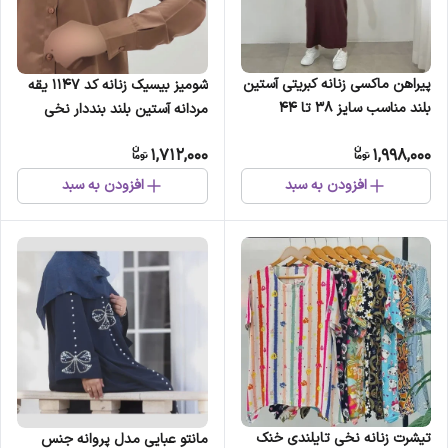
پیراهن ماکسی زنانه کبریتی آستین
شومیز بیسیک زنانه کد 1147 یقه
بلند مناسب سایز 38 تا 44
مردانه آستین بلند بنددار نخی
یونیسکس سایزبزرگ
1,712,000
1,998,000
افزودن به سبد
افزودن به سبد
تیشرت زنانه نخی تایلندی خنک
مانتو عبایی مدل پروانه جنس