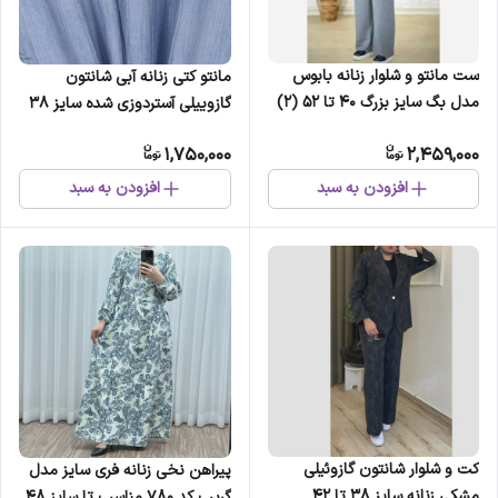
ست مانتو و شلوار زنانه بابوس
مانتو کتی زنانه آبی شانتون
مدل بگ سایز بزرگ 40 تا 52 (2)
گازوییلی آستردوزی شده سایز 38
تا 42
1,750,000
2,459,000
افزودن به سبد
افزودن به سبد
کت و شلوار شانتون گازوئیلی
پیراهن نخی زنانه فری سایز مدل
مشکی زنانه سایز 38 تا 42
گریپ کد 780 مناسب تا سایز 48