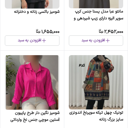
مانتو عبا مدل یسنا جنس کرپ
شومیز باکسی زنانه و دخترانه
سوپر الیزه دارای زیپ شیردهی و
بند تنظیم سایز 38 تا 48
1,655,000
2,452,000
افزودن به سبد
افزودن به سبد
تونیک چهل تیکه سوپرنخ اندونزی
شومیز نگین دار طرح پاپیون
سایز بزرگ زنانه
آستین موچی جنس نخ وارداتی
خنک