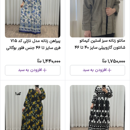
مانتو زنانه سبز آستین کیمانو
پیراهن زنانه مدل نازلی کد 715
شانتون گازوییلی سایز 40 تا 46
فری سایز تا 46 جنس فلور بوگاتی
چهارفصل تنخور شیک و راحت
1,440,000
1,750,000
کمربند دارد جلوی کار دکمه دارد
افزودن به سبد
افزودن به سبد