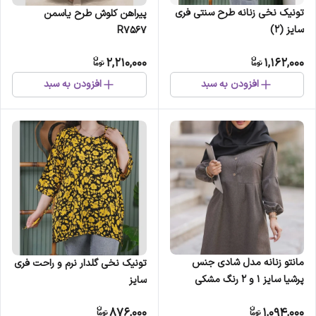
تونیک نخی زنانه طرح سنتی فری
پیراهن کلوش طرح یاسمن
سایز (2)
R7567
2,210,000
1,162,000
افزودن به سبد
افزودن به سبد
مانتو زنانه مدل شادی جنس
تونیک نخی گلدار نرم و راحت فری
پرشیا سایز 1 و 2 رنگ مشکی
سایز
طوسی نسکافه ای سرمه ای
876,000
1,094,000