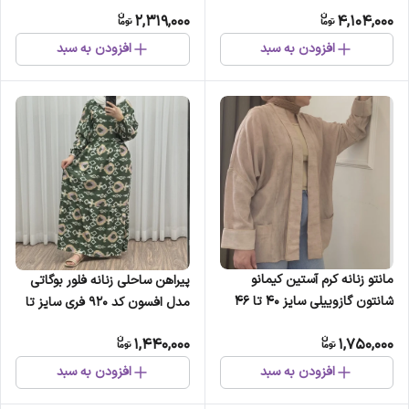
40-44 مناسب مهمانی قد 80
گازوییلی قهوه ای سایز 40 تا 46
2,319,000
4,104,000
افزودن به سبد
افزودن به سبد
مانتو زنانه کرم آستین کیمانو
پیراهن ساحلی زنانه فلور بوگاتی
شانتون گازوییلی سایز 40 تا 46
مدل افسون کد 920 فری سایز تا
46 چهارفصل شیک و راحت بدون
1,440,000
1,750,000
چروک و آبرفت و رنگ رفت بدون
بد...
افزودن به سبد
افزودن به سبد