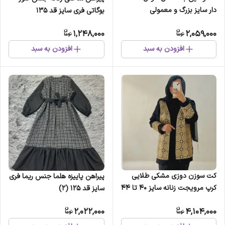
دار سایز بزرگ و معمولی
بوگاتی فری سایز قد 135
1,248,000
2,059,000
افزودن به سبد
افزودن به سبد
کت سوزن دوزی مشکی طلایی
پیراهن پاییزه هلما جنس ریما فری
کرپ مرویجت زنانه سایز 40 تا 44
سایز قد 125 (2)
مهمانی دورکالکشن
2,022,000
4,104,000