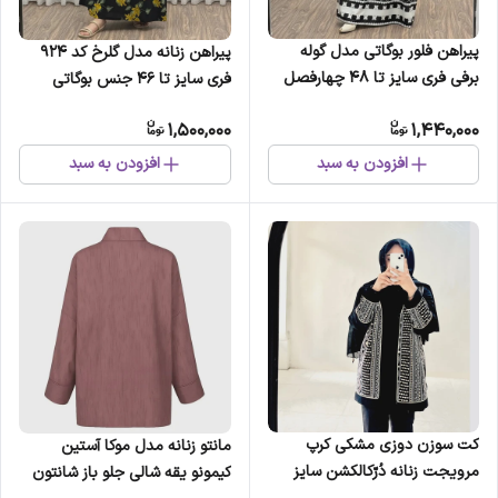
پیراهن فلور بوگاتی مدل گوله
پیراهن زنانه مدل گلرخ کد 924
برفی فری سایز تا 48 چهارفصل
فری سایز تا 46 جنس بوگاتی
شیک و راحت بدون چروک و سایه
کمربنددار چهارفصل شیک و راحت
1,500,000
1,440,000
اندازی بند کمر قابل تنظیم زنانه
بدون آبرفت و رنگ رفت سایه
و...
نمیندازد
افزودن به سبد
افزودن به سبد
کت سوزن دوزی مشکی کرپ
مانتو زنانه مدل موکا آستین
مرویجت زنانه دُرّکالکشن سایز
کیمونو یقه شالی جلو باز شانتون