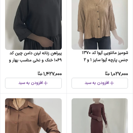
شومیز مانتویی آیوا کد 1370
پیراهن زنانه لینن دامن چین کد
جنس پارچه آیوا سایز 1 و 2
1069 خنک و نخی مناسب بهار و
تابستان سایز 38 تا 46
1,427,000
1,027,000
افزودن به سبد
افزودن به سبد