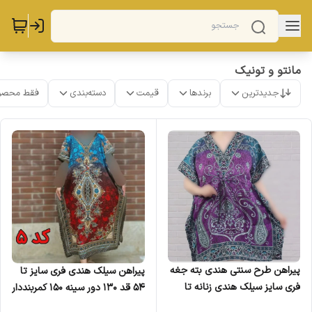
مانتو و تونیک
جدیدترین
برندها
قیمت
دسته‌بندی
فقط محصو
پیراهن طرح سنتی هندی بته جغه
پیراهن سیلک هندی فری سایز تا
فری سایز سیلک هندی زنانه تا
54 قد 130 دور سینه 150 کمربنددار
سایز 60 شیک و راحت چهارفصل
چهارفصل شیک راحت بدون