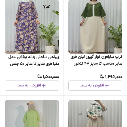
کراپ سارافون نوار گیپور لینن فری
پیراهن ساحلی زنانه بوگاتی مدل
سایز مناسب تا سایز 48 تنخور
دنیا فری سایز تا سایز 50 جنس
شیک و راحت چهارفصل
فلور بوگاتی کمربنددار بدون بدن
1,500,000
1,415,000
نما
افزودن به سبد
افزودن به سبد