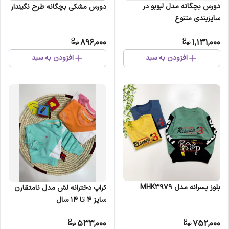
دورس بچگانه مدل لبوبو در
دورس مشکی بچگانه طرح نگیندار
سایزبندی متنوع
896,000
1,131,000
افزودن به سبد
افزودن به سبد
بلوز پسرانه مدل MHK3979
کراپ دخترانه لش مدل نامتقارن
سایز 4 تا 14 سال
533,000
752,000