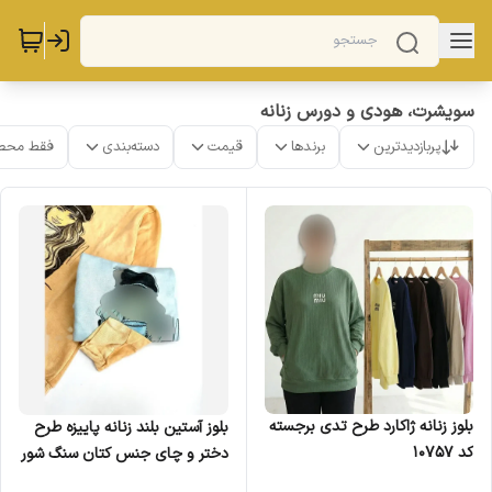
سویشرت، هودی و دورس زنانه
پربازدیدترین
برندها
قیمت
دسته‌بندی
فقط محص
بلوز زنانه ژاکارد طرح تدی برجسته
بلوز آستین بلند زنانه پاییزه طرح
کد 10757
دختر و چای جنس کتان سنگ شور
فری سایز