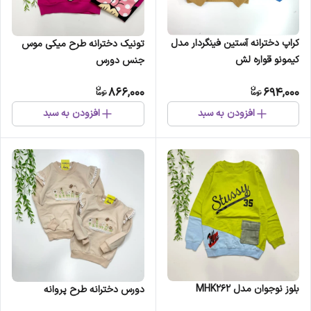
کراپ دخترانه آستین فینگردار مدل
تونیک دخترانه طرح میکی موس
کیمونو قواره لش
جنس دورس
866,000
694,000
افزودن به سبد
افزودن به سبد
بلوز نوجوان مدل MHK262
دورس دخترانه طرح پروانه