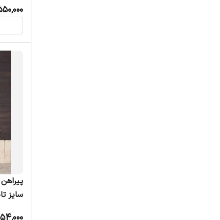
بدون آب
550,000
پیراهن 
سایز تا
054,000