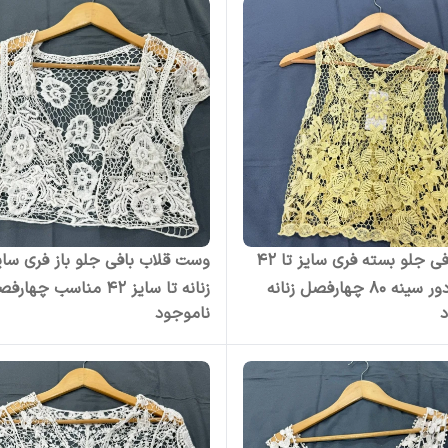
قلاب بافی جلو بسته فری سایز تا 42
وست قلاب بافی جلو باز فری سای
قد 50 دور سینه 80 چهارفصل زنانه
زنانه تا سایز 42 مناسب چهار
د
ناموجود
 رویی
بدون آبرفت و رنگ رفت