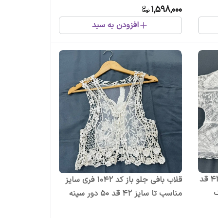
1,598,000
افزودن به سبد
رویی گیپوری قلاب فری سایز تا 42 قد
قلاب بافی جلو باز کد 1042 فری سایز
یک
مناسب تا سایز 42 قد 50 دور سینه
80 چهارفصل رویی زنانه دخترانه