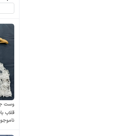
قلاب ب
ناموجو
سایز 42