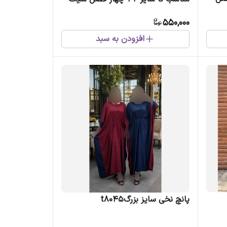
550,000
افزودن به سبد
⁨پانچ نخی سایز بزرگt8045