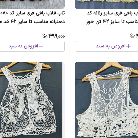
ب بافی فری سایز زنانه کد
1047 مناسب تا سایز 42 تن خور
سینه 80 بدون آبرفت و رنگ رفت
499,000
چهارفصل شیک روزمره مجلس
افزودن به سبد
افزودن به سبد