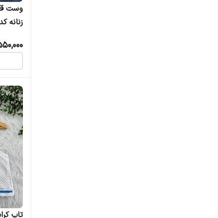
وست قلا
تا 42
550,000
تاپ کرا