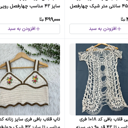
سایز 42 مناسب چهارفصل رویی
روزمره و مجلس
499,000
افزودن به سبد
افزودن به سبد
رومایویی قلاب بافی کد 1018 فری
سایز مناسب تا 42 قد 90 دور سینه
مناسب تا سایز 42 شیک چهارفصل