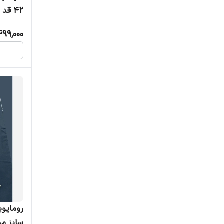
42 قد 45 سانتی متر شیک چهارفصل
499,000