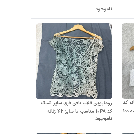
ناموجود
نه کد
رومایویی قلاب بافی فری سایز شیک
1083 تا سایز 42 قد 45 دور سینه 100
کد 1048 مناسب تا سایز 42 زنانه
ناموجود
چهارفصل