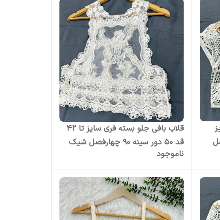
ز
قلاب بافی جلو بسته فری سایز تا 42
فصل
قد 50 دور سینه 90 چهارفصل شیک
ناموجود
روزمره مجلس رویی بدون آبرفت رنگ
رفت