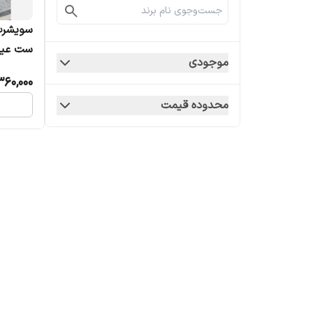
سویشرت 
ست عیدانه 2 ت
موجودی
360,000
محدوده قیمت