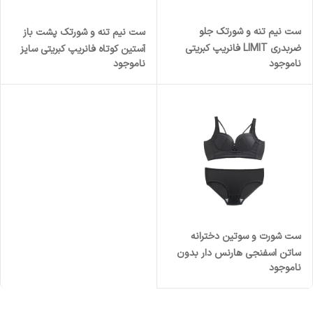
ست نیم تنه و شورتک جلو
ست نیم تنه و شورتک پشت باز
ضربدری LIMIT فانریپ کبریتی
آستین کوتاه فانریپ کبریتی سایز
ناموجود
ناموجود
فری سایز
فری
ست شورت و سوتین دخترانه
ساتن اسفنجی هارنس دار بدون
ناموجود
فنر جلو دکمه ای بند قابل تنظیم