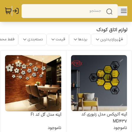
لوازم اتاق کودک
پربازدیدترین
برندها
قیمت
دسته‌بندی
فقط محص
آینه آتریکس مدل زنبوری کد
آینه مدل گل کد F1
MD437
ناموجود
ناموجود