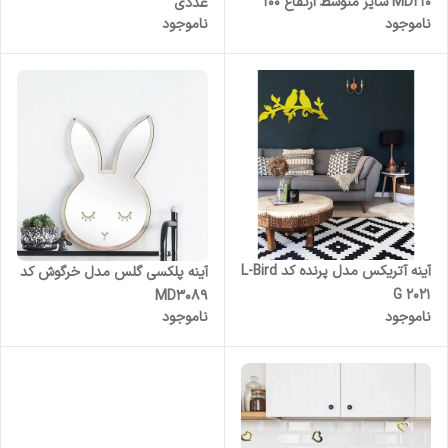
MD210 سایز متوسط ارتفاع 100
عددی
ناموجود
ناموجود
ساننیمتر
آینه آتریکس مدل پرنده کد L-Bird
آینه پلکسی گلس مدل خرگوش کد
G 2021
MD3089
ناموجود
ناموجود