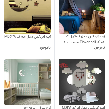
آینه آتریکس مدل تینکربل کد
آینه آتریکس مدل ماه کد MD538
Tinker bell -S 04 مجموعه 4
ناموجود
ناموجود
عددی
آینه آتریکس مدل ابر کد MD201
آینه مدل ماه we25