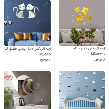
آینه آتریکس مدل ستاره
آینه آتریکس مدل پیشی عاشق کد
کدMD562
MD545
ناموجود
ناموجود