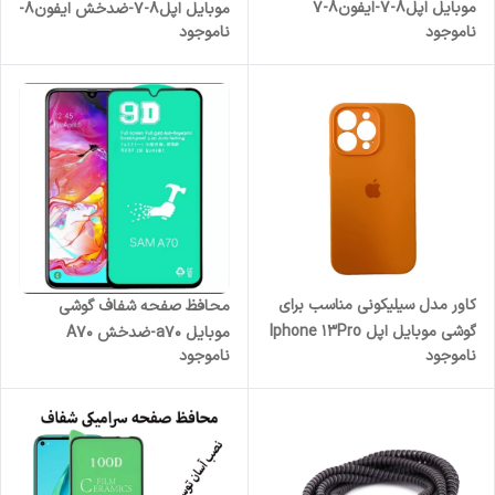
موبایل اپل8-7-ایفون8-7
موبایل اپل8-7-ضدخش ایفون8-
ناموجود
ناموجود
7
کاور مدل سیلیکونی مناسب برای
محافظ صفحه شفاف گوشی
گوشی موبایل اپل Iphone 13Pro
موبایل a70-ضدخش A70
ناموجود
ناموجود