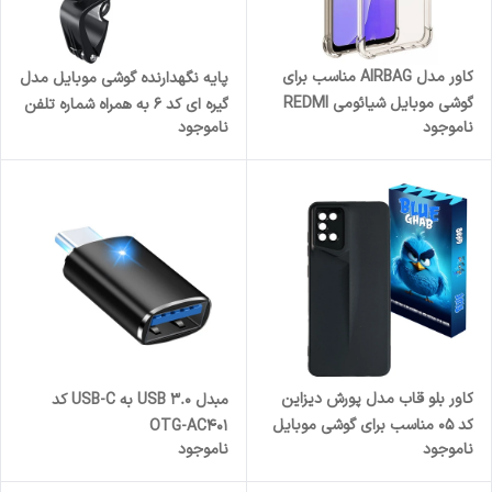
کاور مدل AIRBAG مناسب برای
پایه نگهدارنده گوشی موبایل مدل
گوشی موبایل شیائومی REDMI
گیره ای کد 6 به همراه شماره تلفن
ناموجود
ناموجود
9T
مخصوص پارک
کاور بلو قاب مدل پورش دیزاین
مبدل USB 3.0 به USB-C کد
کد 05 مناسب برای گوشی موبایل
OTG-AC401
ناموجود
ناموجود
سامسونگ Galaxy A31