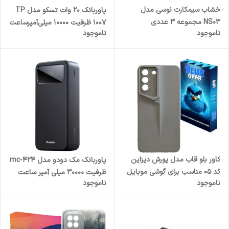
خشاب سیمکارت نوسی مدل
پاوربانک 20 وات تسکو مدل TP
NS03 مجموعه 3 عددی
1007 ظرفیت 10000 میلی‌آمپرساعت
ناموجود
ناموجود
کاور بلو قاب مدل پورش دیزاین
پاوربانک مک دودو مدل mc-424
کد 05 مناسب برای گوشی موبایل
ظرفیت 30000 میلی آمپر ساعت
ناموجود
ناموجود
سامسونگ Galaxy S21 FE