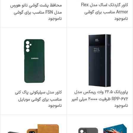
کاور گاردتک اساک مدل Flex
محافظ پشت گوشی نانو هورس
Armor مناسب برای گوشی
مدل FSN مناسب برای گوشی
ناموجود
ناموجود
موبایل شیائومی F3 GT / K40
موبایل اپل iPhone 13
Gaming
پاوربانک 22.5 وات ریمکس مدل
کاور مدل سیلیکونی پاک کنی
RPP-672 ظرفیت 20000 میلی آمپر
مناسب برای گوشی موبایل
ناموجود
ناموجود
ساعت
سامسونگ Galaxy S24 FE