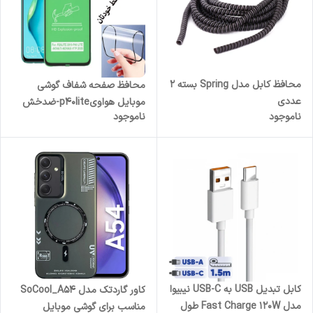
محافظ کابل مدل Spring بسته 2
محافظ صفحه شفاف گوشی
عددی
موبایل هواویp40lite-ضدخش
ناموجود
ناموجود
nova7i
کابل تبدیل USB به USB-C نیبیوا
کاور گاردتک مدل SoCool_A54
مدل Fast Charge 120W طول
مناسب برای گوشی موبایل