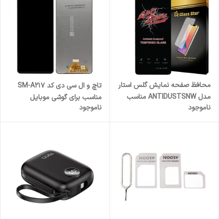
محافظ صفحه نمایش گلس استار
تاچ و ال سی دی کد SM-A217
مدل ANTIDUSTSNW مناسب
مناسب برای گوشی موبایل
ناموجود
ناموجود
برای گوشی موبایل سامسونگ
سامسونگ Galaxy A21s
Galaxy A55