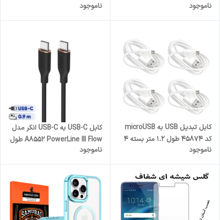
ناموجود
ناموجود
1.5 متر
سامسونگ Galaxy A54
کابل تبدیل USB به microUSB
کابل USB-C به USB-C انکر مدل
کد 45874 طول 1.2 متر بسته 4
A8552 PowerLine III Flow طول
ناموجود
ناموجود
عددی
0.9 متر