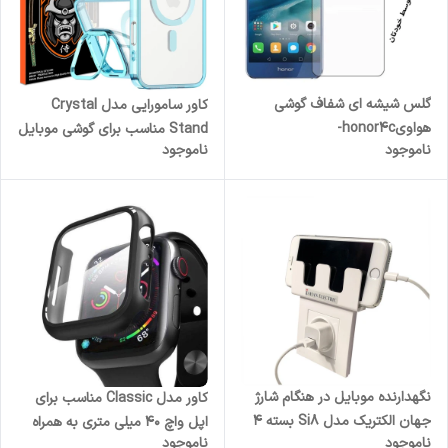
گلس شیشه ای شفاف گوشی
کاور سامورایی مدل Crystal
هواویhonor4c-
Stand مناسب برای گوشی موبایل
ناموجود
ناموجود
ضدخشHONOR4C
اپل iPhone 16 Pro Max
نگهدارنده موبایل در هنگام شارژ
کاور مدل Classic مناسب برای
جهان الکتریک مدل Si8 بسته 4
اپل واچ 40 میلی متری به همراه
ناموجود
ناموجود
عددی
محافظ صفحه نمایش