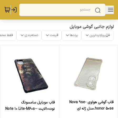
لوازم جانبی گوشی موبایل
پربازدیدترین
برندها
قیمت
دسته‌بندی
فقط محص
قاب گوشی هواوی Nova 9se-
قاب موبایل سامسونگ
honor 50se.مدل ژله ای
نوت10لایت -Note 10 Lite-M60s-
A81.مدل بازیگر