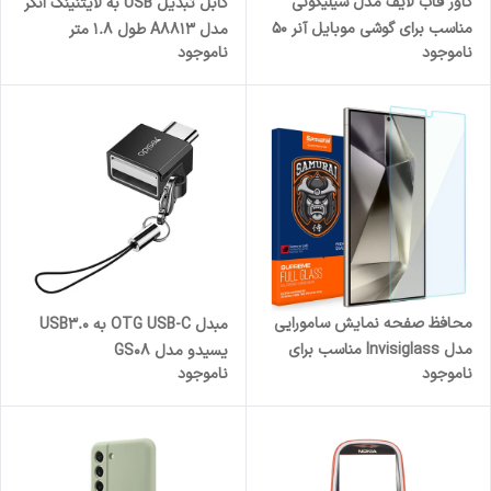
کاور قاب لایف مدل سیلیکونی
کابل تبدیل USB به لایتنینگ انکر
مناسب برای گوشی موبایل آنر 50
مدل A8813 طول 1.8 متر
ناموجود
ناموجود
Lite
محافظ صفحه نمایش سامورایی
مبدل OTG USB-C به USB3.0
مدل Invisiglass مناسب برای
یسیدو مدل GS08
ناموجود
ناموجود
گوشی موبایل سامسونگ Galaxy
S24 Ultra