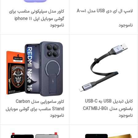
لامپ ال ای دی USB مدل A-001
کاور مدل سیلیکونی مناسب برای
گوشی موبایل اپل iphone 11
ناموجود
ناموجود
کابل تبدیل USB به USB-C
کاور سامورایی مدل Carbon
باسئوس مدل CATMBJ-BG1
Stand مناسب برای گوشی موبایل
ناموجود
ناموجود
طول 0.23 متر
شیائومی Redmi Note 15 4G /
Poco M8 5G