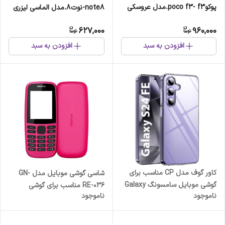
پوکوpoco f3- f3.مدل عروسکی
note8-نوت8.مدل الماسی لیزری
627,000
960,000
افزودن به سبد
افزودن به سبد
کاور گوف مدل CP مناسب برای
شاسی گوشی موبایل مدل GN-
گوشی موبایل سامسونگ Galaxy
RE-036 مناسب برای گوشی
ناموجود
ناموجود
S24 FE
موبایل نوکیا 2019 105