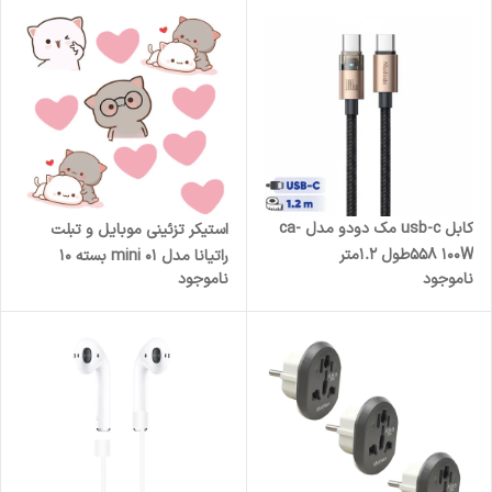
کابل usb-c مک دودو مدل ca-
استیکر تزئینی موبایل و تبلت
558 100Wطول 1.2متر
راتیانا مدل mini 01 بسته 10
ناموجود
ناموجود
عددی