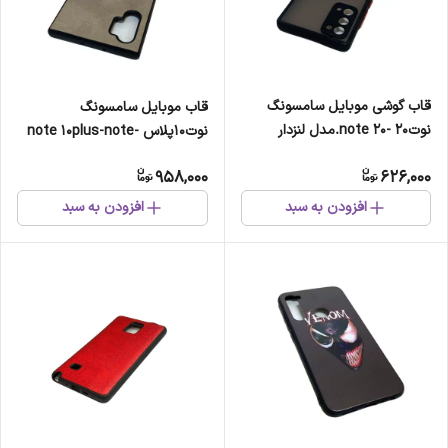
قاب گوشی موبایل سامسونگ
قاب موبایل سامسونگ
نوت20 -note 20.مدل لنزدار
نوت10پلاس -note 10plus-note
10pro.مدل کلاسیک
958,000
626,000
افزودن به سبد
افزودن به سبد