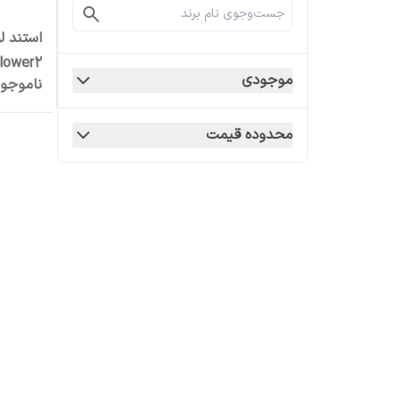
استند ل
lower2
موجودی
ناموجو
محدوده قیمت