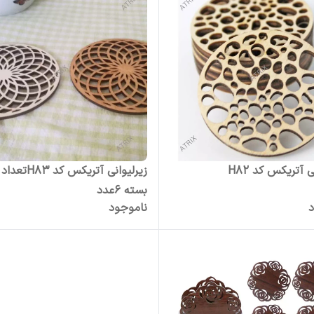
ی آتریکس کد H82
زیرلیوانی آتریکس کد 83
بسته 6عدد
د
ناموجود