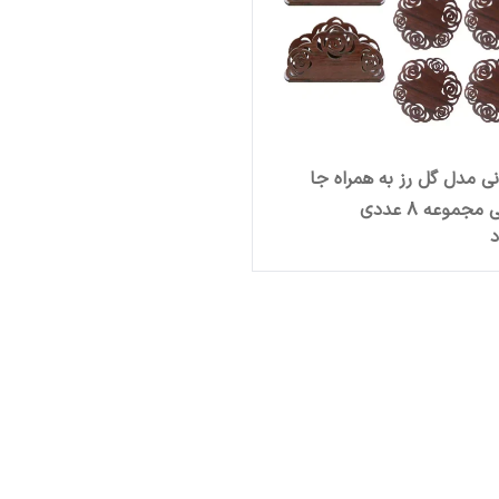
انی مدل گل رز به همراه جا
جموعه 8 عددی
د