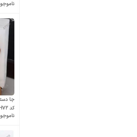
ناموجو
جا دست
کد H72
ناموجو