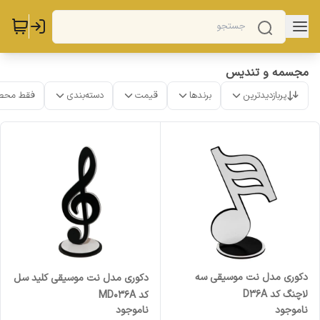
مجسمه و تندیس
پربازدیدترین
برندها
قیمت
دسته‌بندی
فقط محص
دکوری مدل نت موسیقی سه
دکوری مدل نت موسیقی کلید سل
لاچنگ کد D36A
کد MD036A
ناموجود
ناموجود