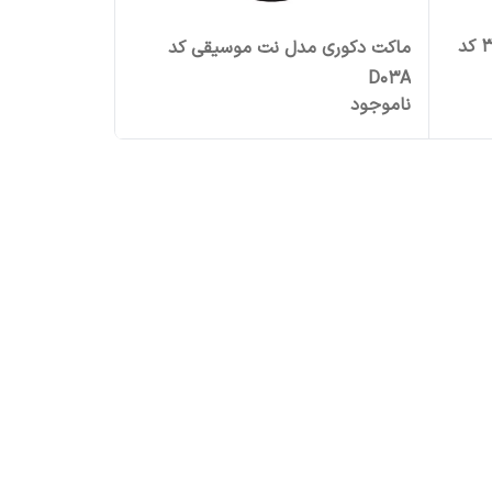
تخته چوب مدل ام دی اف 30x40 کد
ماکت دکوری مدل نت موسیقی کد
D03A
ناموجود