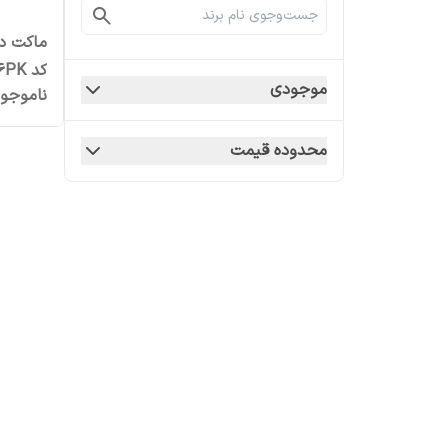
ماکت د
کد MD036PK مجموعه 4 عددی
موجودی
ناموجو
محدوده قیمت