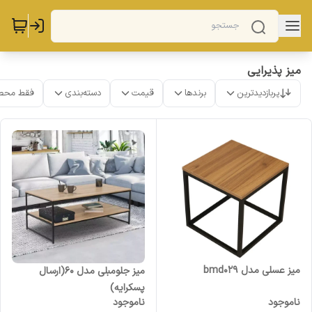
میز پذیرایی
پربازدیدترین
برندها
قیمت
دسته‌بندی
فقط محص
میز عسلی مدل bmd029
میز جلومبلی مدل 60(ارسال
پسکرایه)
ناموجود
ناموجود