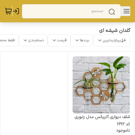
گلدان شیشه ای
پربازدیدترین
برندها
قیمت
دسته‌بندی
فقط محص
شلف دیواری آتریکس مدل زنبوری
کد H92
ناموجود