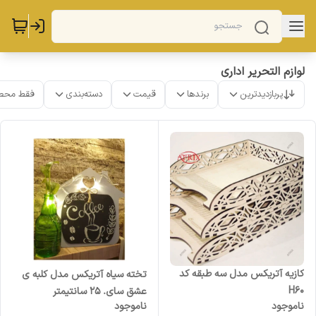
لوازم التحریر اداری
پربازدیدترین
برندها
قیمت
دسته‌بندی
فقط محص
کازیه آتریکس مدل سه طبقه کد
تخته سیاه آتریکس مدل کلبه ی
H60
عشق سای. 25 سانتیمتر
ناموجود
ناموجود