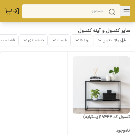
سایر کنسول و آینه کنسول
پربازدیدترین
برندها
قیمت
دسته‌بندی
فقط محص
کنسول کد 19444(پسکرایه)
ناموجود