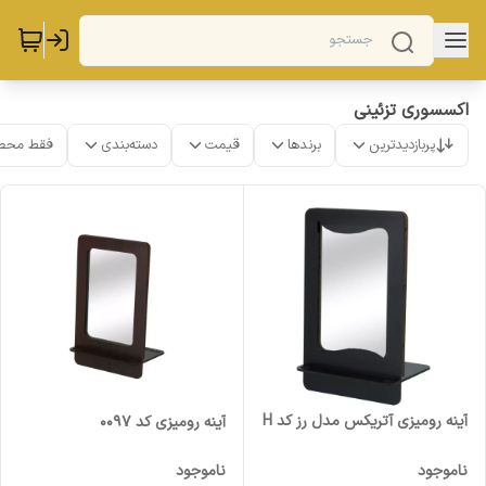
اکسسوری تزئینی
پربازدیدترین
برندها
قیمت
دسته‌بندی
فقط محص
آینه رومیزی آتریکس مدل رز کد H
آینه رومیزی کد 0097
ناموجود
ناموجود