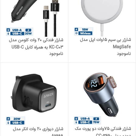
شارژر بی سیم 15وات اپل مدل
شارژر فندکی 20 وات کلومن مدل
MagSafe
KC-C03 به همراه کابل USB-C
ناموجود
ناموجود
شارژر فندکی 75وات دو پورت مک
شارژر دیواری 20 وات انکر مدل