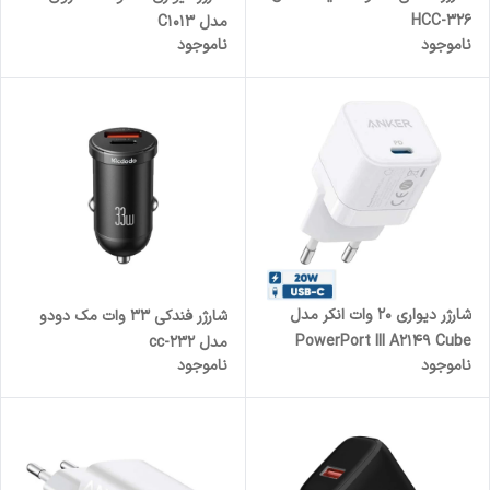
HCC-326
مدل C1013
ناموجود
ناموجود
شارژر دیواری 20 وات انکر مدل
شارژر فندکی 33 وات مک دودو
PowerPort III A2149 Cube
مدل cc-232
ناموجود
ناموجود