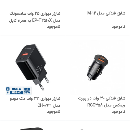
شارژر فندکی مدل M-12
شارژر دیواری 25 وات سامسونگ
مدل EP-T2510X به همراه کابل
ناموجود
ناموجود
USB-C به طول 1 متر
شارژر فندکی 30 وات دو پورت
شارژر دیواری 33 وات مک دودو
ریمکس مدل RCC358
مدل CH-0921
ناموجود
ناموجود