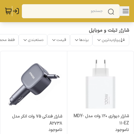
شارژر تبلت و موبایل
پربازدیدترین
برندها
قیمت
دسته‌بندی
فقط محص
شارژر دیواری 120 وات مدل MDY-
شارژر فندکی 75 وات انکر مدل
11-EZ
A2738
ناموجود
ناموجود