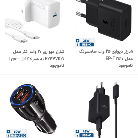
شارژر دیواری 25 وات سامسونگ
شارژر دیواری 20 وات انکر مدل
مدل EP-T2510
B2347K21 به همراه کابل Type-
ناموجود
ناموجود
C به Type-C به طول 1.5 متر