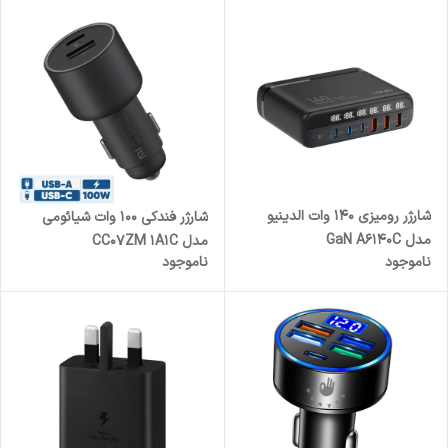
شارژر رومیزی 140 وات الدینیو
شارژر فندکی 100 وات شیائومی
مدل GaN A6140C
مدل CC07ZM 1A1C
ناموجود
ناموجود