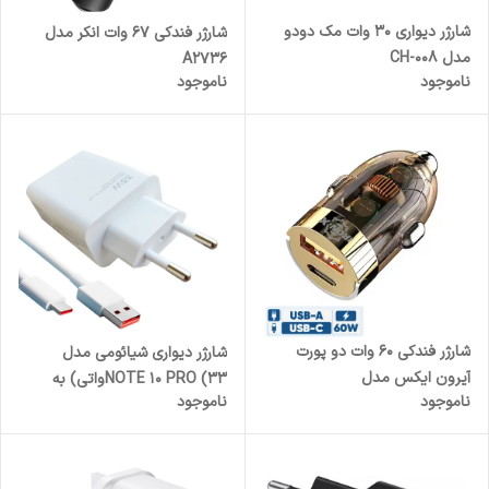
شارژر دیواری 30 وات مک دودو
شارژر فندکی 67 وات انکر مدل
مدل CH-008
A2736
ناموجود
ناموجود
شارژر فندکی 60 وات دو پورت
شارژر دیواری شیائومی مدل
آیرون ایکس مدل
NOTE 10 PRO (33واتی) به
ناموجود
ناموجود
SUPERFAST360
همراه کابل تبدیل USB-C