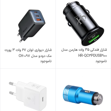
شارژر فندکی 35 وات هارمن مدل
شارژر دیواری توان 67 وات 3 پورت
HR-QC3PDUSB900
مک دودو مدل CH-097
ناموجود
ناموجود