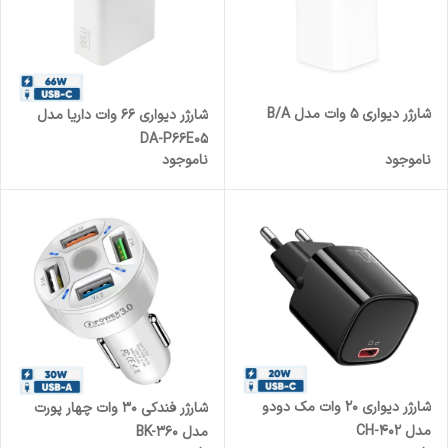
شارژر دیواری 5 وات مدل B/A
شارژر دیواری 66 وات داریا مدل
DA-P66E05
ناموجود
ناموجود
شارژر دیواری 20 وات مک دودو
شارژر فندکی 30 وات چهار پورت
مدل CH-402
مدل BK-360