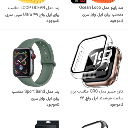
بند راینو مدل Ocean Loop
بند مدل LOOP OCEAN مناسب
مناسب برای اپل واچ سری
برای اپل واچ Ultra 49 میلی متری
ناموجود
ناموجود
1/2/3/4/5/6/7/8/9/SE/ULTRA
سایز 42/44/45/49 میلی متری
کاور مسیر مدل QRC مناسب برای
بند مدل Sport Band مناسب
ساعت هوشمند اپل واچ 46
برای اپل واچ سری
ناموجود
ناموجود
میلی‌متری سری 11 به همراه
1/2/3/4/5/6/7/8/SE سایز
محافظ صفحه نمایش
38/40/41 میلی متری