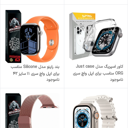
Se/1/2/3/4/5/6/7/8/9/Ultra/Ultra2
سایز 42/44/45 میلی متری
کاور اسپریگ مدل Just case
بند راینو مدل Silicone مناسب
ORG مناسب برای اپل واچ سری
برای اپل واچ سری 11 سایز 42
ناموجود
ناموجود
7/8/9 سایز 45 میلی متری
میلی متری