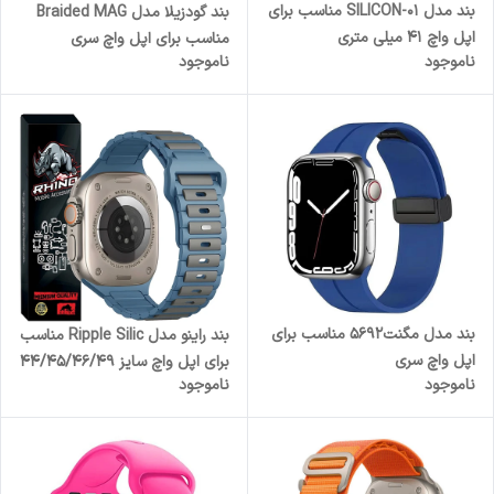
بند مدل SILICON-01 مناسب برای
بند گودزیلا مدل Braided MAG
اپل واچ 41 میلی متری
مناسب برای اپل واچ سری
ناموجود
ناموجود
Se/1/2/3/4/5/6/7/8/9 سایز
38/40/41
بند مدل مگنت5692 مناسب برای
بند راینو مدل Ripple Silic مناسب
اپل واچ سری
برای اپل واچ سایز 44/45/46/49
ناموجود
ناموجود
1/2/3/4/5/6/7/8/SE/ULTRA
میلی متری سری
سایز 42/44/45/49 میلی متری
6/7/8/9/10/11/SE/ULTRA