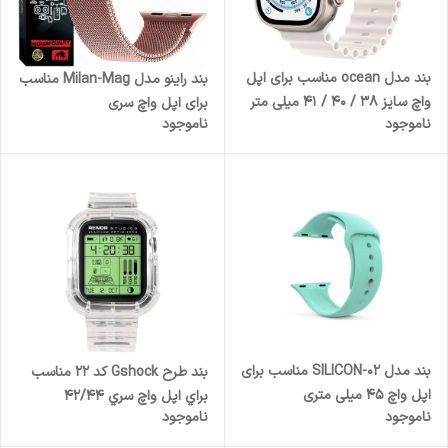
بند مدل ocean مناسب برای اپل
بند راینو مدل Milan-Mag مناسب
واچ سایز 38 / 40 / 41 میلی متر
برای اپل واچ سری
ناموجود
ناموجود
1/2/3/4/5/6/7/8/9/10/SE/ULTRA
سایز 44/45/46/49MM
بند مدل SILICON-02 مناسب برای
بند طرح Gshock كد 22 مناسب
اپل واچ 45 میلی متری
براي اپل واچ سري 42/44
ناموجود
ناموجود