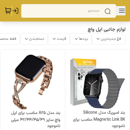
لوازم جانبی اپل واچ
جدیدترین
برندها
قیمت
دسته‌بندی
فقط محصو
بند اسپریگ مدل Silicone
بند مدل A25 مناسب برای اپل
Magnetic Link BK مناسب برای
واچ سایز 42/44/45/49 میلی
ناموجود
ناموجود
اپل واچ سری
متری سری 7/8/9