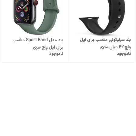
بند سیلیکونی مناسب برای اپل
بند مدل Sport Band مناسب
واچ 42 میلی متری
برای اپل واچ سری
ناموجود
ناموجود
1/2/3/4/5/6/7/8/SE/ULTRA
سایز 42/44/45/49 میلی متری