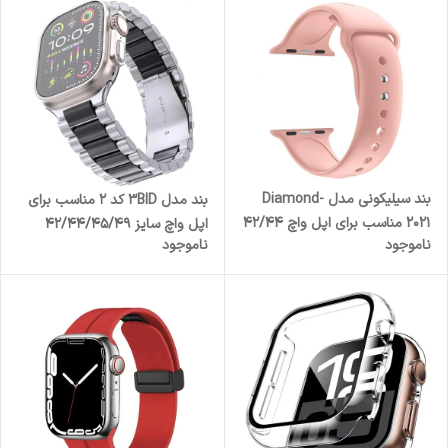
بند سیلیکونی مدل Diamond-
بند مدل 3BID کد 2 مناسب برای
2021 مناسب برای اپل واچ 42/44
اپل واچ سایز 42/44/45/49
ناموجود
ناموجود
میلی متری
میلی متری سری 7/8/9