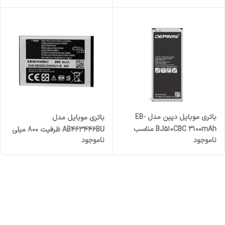
V20 /Stylo 3 /stylus 3 /K10
Pro
باتری موبایل دپین مدل EB-
باتری موبایل مدل
BJ510CBC 3100mAh مناسب
AB463446BU ظرفیت 800 میلی
ناموجود
ناموجود
برای گوشی موبایل سامسونگ
آمپر ساعت مناسب برای گوشی
Galaxy J5 2016 / J510
موبایل سامسونگ E250