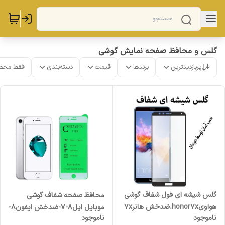
گلس و محافظ صفحه نمایش گوشی
پربازدیدترین
برندها
قیمت
دسته‌بندی
فقط محص
گلس شیشه ای فول شفاف گوشی
محافظ صفحه شفاف گوشی
هواویhonor7x.ضدخش هانر7x
موبایل اپل8-7-ضدخش ایفون8-
ناموجود
ناموجود
7