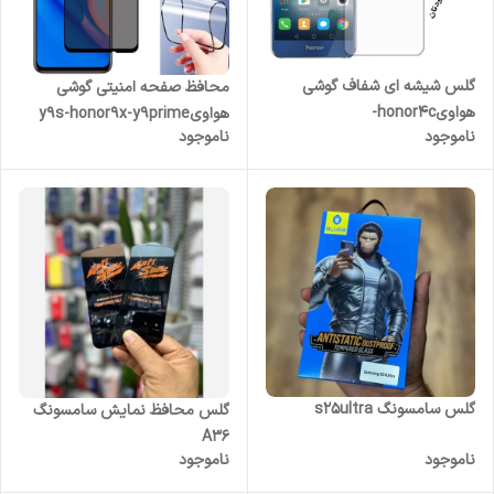
گلس شیشه ای شفاف گوشی
محافظ صفحه امنیتی گوشی
هواویhonor4c-
هواویy9s-honor9x-y9prime
ناموجود
ناموجود
ضدخشHONOR4C
2019-ضدخشY9prime2019
گلس سامسونگ s25ultra
گلس محافظ نمایش سامسونگ
A36
ناموجود
ناموجود