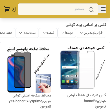
گلس بر اساس برند گوشی
پربازدیدترین
برندها
قیمت
دسته‌بندی
فقط محص
گلس شیشه ای شفاف گوشی
محافظ صفحه امنیتی گوشی
هواویhonor4c-
هواویy9s-honor9x-y9prime
ناموجود
ناموجود
ضدخشHONOR4C
2019-ضدخشY9prime2019