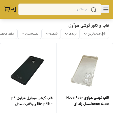
قاب و کاور گوشی هوآوی
جدیدترین
برندها
قیمت
دسته‌بندی
فقط محصو
قاب گوشی هواوی Nova 9se-
قاب گوشی موبایل هواوی p9
honor 50se.مدل ژله ای
lite-p9lite-پی9لایت.مدل
کلاسیک