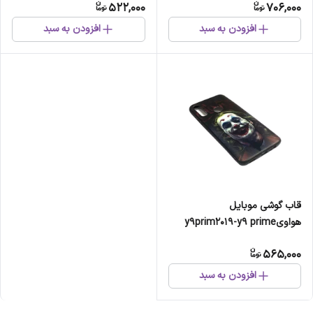
522,000
706,000
افزودن به سبد
افزودن به سبد
قاب گوشی موبایل
هواویy9prim2019-y9 prime
2019-honor 9x.مدل جوکر.
565,000
افزودن به سبد