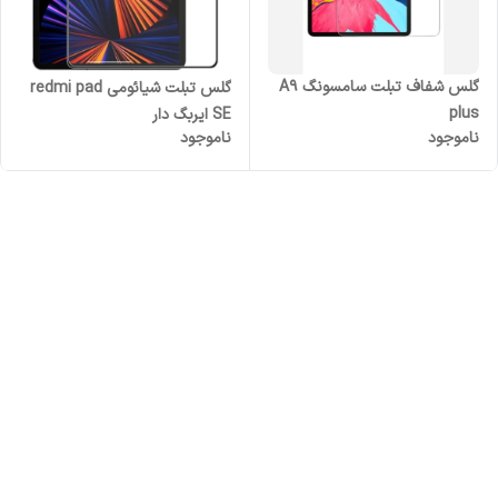
گلس شفاف تبلت سامسونگ A9
گلس تبلت شیائومی redmi pad
plus
SE ایربگ دار
ناموجود
ناموجود