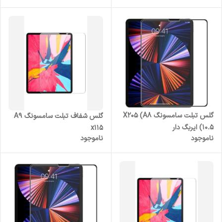
گلس تبلت سامسونگ X205 (A8
گلس شفاف تبلت سامسونگ A9
10.5) ایربگ دار
x115
ناموجود
ناموجود