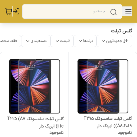
گلس تبلت
جدیدترین
برندها
قیمت
دسته‌بندی
فقط محصو
گلس تبلت سامسونگ T295
گلس تبلت سامسونگ T225 (A7
(A8.2019) ایربگ دار
lite) ایربگ دار
ناموجود
ناموجود