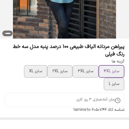
پیراهن مردانه الیاف طبیعی 100 درصد پنبه مدل سه خط
رنگ فیلی
گزینه ها
سایز 4XL
سایز 3XL
سایز 2XL
سایز XL
سایز L
زمان آماده‌سازی
3
روز کاری
شناسه کالا
tamineto-6050746