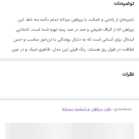
توضیحات
تجربه‌ای از راحتی و اصالت با پیراهن مردانه تمام دکمه سه خط. این
پیراهن که از الیاف طبیعی و صد در صد پنبه تهیه شده است، انتخابی
ایده‌آل برای کسانی است که به دنبال پوشاکی با تن‌خور مناسب و حس
لطافت در طول روز هستند. رنگ فیلی این مدل، ظاهری شیک و در عین
حال ساده به استایل شما می‌بخشد. ویژگی‌های محصول: - مدل: تمام
دکمه سه خط - جنس پارچه: الیاف طبیعی و صد در صد پنبه - رنگ: فیلی -
نظرات
سایزبندی: سایز 1 تا 5 نکات مهم برای نگهداری و شستشو: - پیش از
شستشو، لباس را پشت‌ورو کنید. - برای حفظ کیفیت و یکنواختی بافت
پارچه، استفاده از ماشین لباسشویی توصیه می‌شود. - دمای آب ماشین
دسته‌بندی
:
بلوز، پیراهن و تیشرت پسرانه
لباسشویی را روی 30 درجه سانتی‌گراد تنظیم کرده و مدت زمان شستشو را به
کمتر از 10 دقیقه محدود کنید. - از شوینده‌های باکیفیت استفاده نمایید. -
برای خشک کردن، لباس را دور از تابش مستقیم نور خورشید قرار دهید. -
جهت اتوکشی، از اتو بخار به صورت غیرمستقیم استفاده کنید تا فرم اصلی