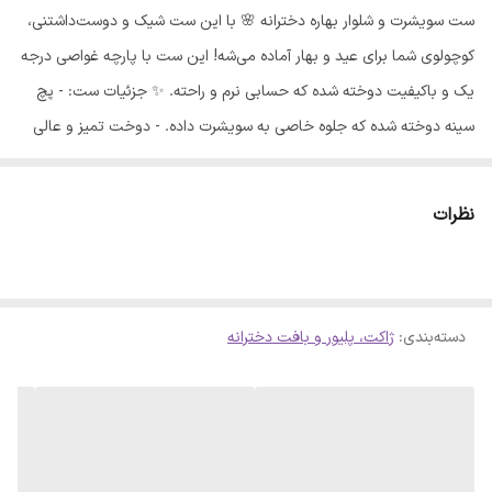
ست سویشرت و شلوار بهاره دخترانه 🌸 با این ست شیک و دوست‌داشتنی،
کوچولوی شما برای عید و بهار آماده می‌شه! این ست با پارچه غواصی درجه
یک و باکیفیت دوخته شده که حسابی نرم و راحته. ✨ جزئیات ست: - پچ
سینه دوخته شده که جلوه خاصی به سویشرت داده. - دوخت تمیز و عالی
که نشان از کیفیت بالای محصول داره. راهنمای سایزبندی: برای انتخاب
بهترین سایز، حتماً اندازه‌های نوشته شده را با لباس‌های فعلی فرزندتان
نظرات
مقایسه کنید. به خاطر داشته باشید که جثه بچه‌ها متفاوت است. - سایز
40 (مناسب 2 تا 3 سال): - پهنای سویشرت: 37 - قد سویشرت: 37 - قد
آستین از سرشانه: 33 - قد شلوار: 56 - سایز 45 (مناسب 4 تا 5 سال): -
دسته‌بندی
:
ژاکت، پلیور و بافت دخترانه
پهنای سویشرت: 39 - قد سویشرت: 43 - قد آستین از سرشانه: 38 - قد
شلوار: 61 - سایز 50 (مناسب 6 تا 8 سال): - پهنای سویشرت: 42 - قد
سویشرت: 47 - قد آستین از سرشانه: 41 - قد شلوار: 67 - سایز 55 (مناسب
8 تا 10 سال): - پهنای سویشرت: 44 - قد سویشرت: 54 - قد آستین از
سرشانه: 45 - قد شلوار: 71 نکات مهم: - خطای اندازه‌گیری 1 تا 2 سانت