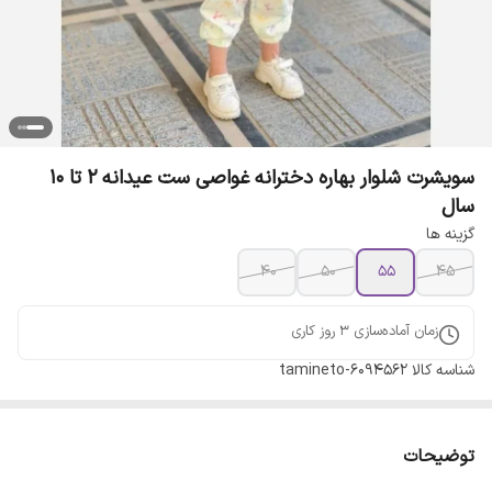
سویشرت شلوار بهاره دخترانه غواصی ست عیدانه 2 تا 10
سال
گزینه ها
40
50
55
45
زمان آماده‌سازی
3
روز کاری
شناسه کالا
tamineto-6094562
توضیحات