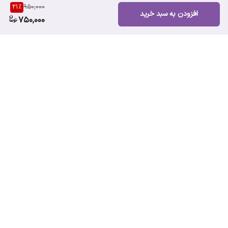
21
%
950,000
افزودن به سبد خرید
750,000
برگشت به بالا
ارسال ویژه
پشتیبانی ۲۴ ساعته
ضمانت اصالت کالا