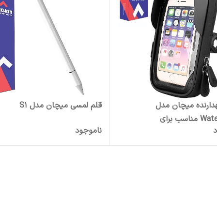
هدارنده میچان مدل
قلم لمسی میچان مدل S1
Waterproof مناسب برای
د
ناموجود
یکلت