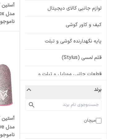
آستین ک
لوازم جانبی کالای دیجیتال
مدل Nice Fox بسته 2 عددی
ناموجو
کیف و کاور گوشی
پایه نگهدارنده گوشی و تبلت
قلم لمسی (Stylus)
قطعات جانبی موبایل و تبلت و
هدفون
برند
آستین ک
میچان
مدل finger sleeve
ناموجو