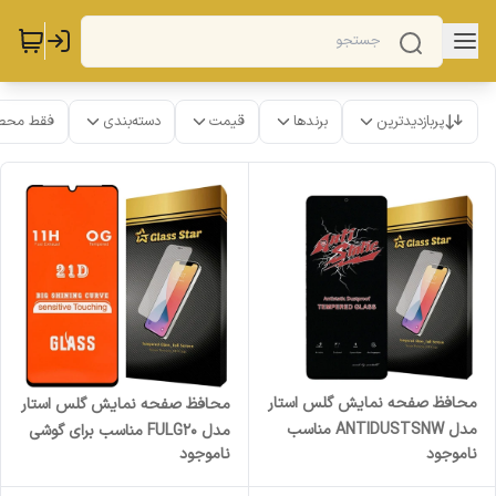
پربازدیدترین
برندها
قیمت
دسته‌بندی
فقط محص
محافظ صفحه نمایش گلس استار
محافظ صفحه نمایش گلس استار
مدل ANTIDUSTSNW مناسب
مدل FULG20 مناسب برای گوشی
ناموجود
ناموجود
برای گوشی موبایل سامسونگ
موبایل شیائومی Mi A3
Galaxy A55