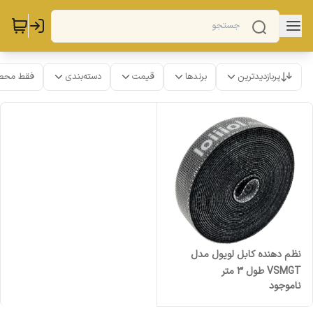
پربازدیدترین
برندها
قیمت
دسته‌بندی
فقط محص
نظم دهنده کابل لویول مدل
VSMGT طول 3 متر
ناموجود