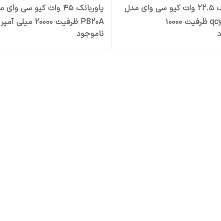
پاوربانک 22.5 وات کیو سی وای مدل
پاوربانک 45 وات کیو سی وای
qcy pb10d ظرفیت 10000
PB20A ظرفیت 20000 میلی آمپر
د
ناموجود
پرساعت
ساعت