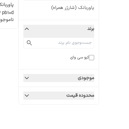
پاوربانک (شارژر همراه)
ناموجو
میلی‌آم
برند
کیو سی وای
موجودی
محدوده قیمت