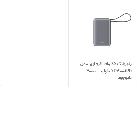
پاوربانک 65 وات انرجایزر مدل
XP30001PD ظرفیت 30000
ناموجود
میلی‌آمپرساعت