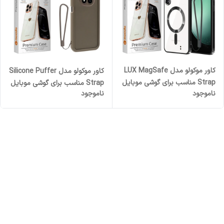
کاور موکولو مدل LUX MagSafe
کاور موکولو مدل Silicone Puffer
Strap مناسب برای گوشی موبایل
Strap مناسب برای گوشی موبایل
ناموجود
ناموجود
سامسونگ Galaxy S23 FE همراه
شیائومی Redmi Note 14 Pro
با بند
4G به همراه بند آویز