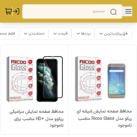
پربازدیدترین
برندها
قیمت
دسته‌بندی
فقط محص
محافظ صفحه نمایش شیشه ای
محافظ صفحه نمایش سرامیکی
ریکو مدل Ricoo Glass مناسب
ریکوو مدل +HD مناسب برای
ناموجود
ناموجود
برای گوشی موبایل سامسونگ
گوشی موبایل اپل Iphone 11 pro
Galaxy J5 Pro
max