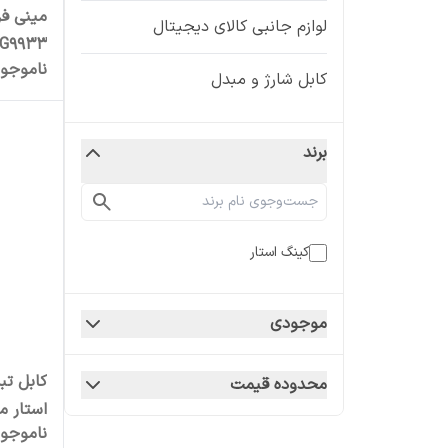
مینی فر
لوازم جانبی کالای دیجیتال
G9933
ناموجو
کابل شارژ و مبدل
برند
کینگ استار
موجودی
محدوده قیمت
استار مدل K34C ط
ناموجو