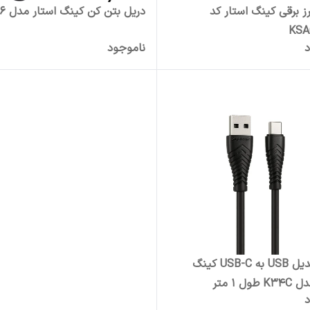
ز برقی کینگ استار کد
دریل بتن کن کینگ استار مدل EH26
KSA
د
ناموجود
کابل تبدیل USB به USB-C کینگ
ول 1 متر
د