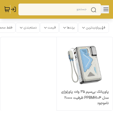
پربازدیدترین
برندها
قیمت
دسته‌بندی
فقط محص
پاوربانک بی‌سیم 35 وات پاورلوژی
مدل PPBMH104 ظرفیت 20000
ناموجود
میلی‌آمپرساعت