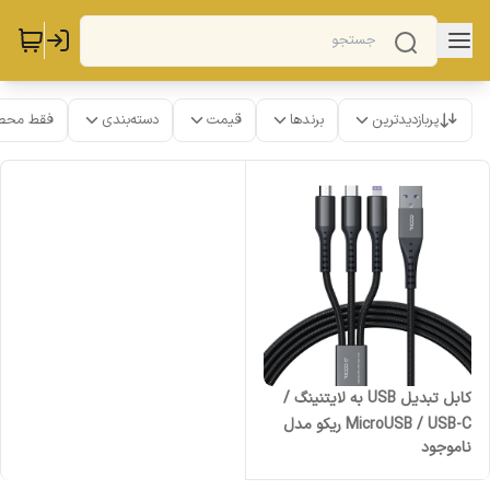
پربازدیدترین
برندها
قیمت
دسته‌بندی
فقط محص
کابل تبدیل USB به لایتنینگ /
MicroUSB / USB-C ریکو مدل
ناموجود
پاورلینک طول 1.2 متر