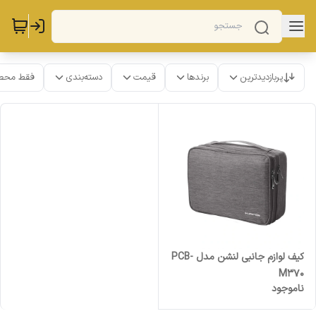
پربازدیدترین
برندها
قیمت
دسته‌بندی
فقط محص
کیف لوازم جانبی لنشن مدل PCB-
M370
ناموجود