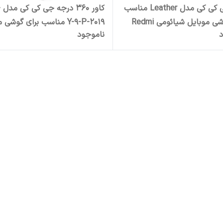
کاور جی کی کی مدل Leather مناسب
کا
برای گوشی موبایل شیائومی Redmi
Y-9-P-2019 مناسب برای گوشی
د
ناموجود
هوآوی Y9 Prime 2019