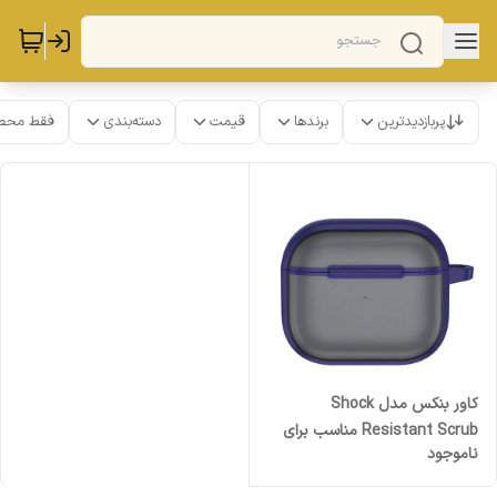
پربازدیدترین
برندها
قیمت
دسته‌بندی
فقط محص
کاور بنکس مدل Shock
Resistant Scrub مناسب برای
ناموجود
کیس اپل Airpods 3