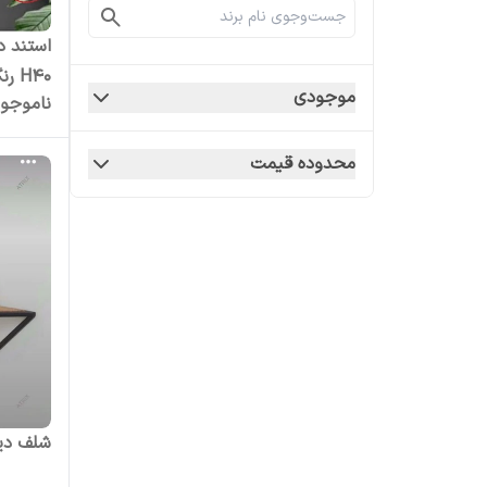
استند د
H40 رنگ سفید بسته 3 عددی
موجودی
ناموجو
محدوده قیمت
شلف دیواری 