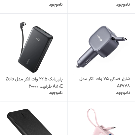
ناموجود
ناموجود
شارژر فندکی 75 وات انکر مدل
پاوربانک 22.5 وات انکر مدل Zolo
A2738
A110E ظرفیت 20000
ناموجود
ناموجود
میلی‌آمپرساعت