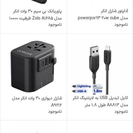
آداپتور شارژر انکر
پاوربانک بی سیم 30 وات انکر
مدل powerport3 20w cube
مدل Zolo A1685 ظرفیت 10000
ناموجود
ناموجود
A2149
میلی آمپر ساعت
کابل تبدیل USB به لایتنینگ انکر
شارژر دیواری 30 وات انکر مدل
مدل A8813 طول 1.8 متر
A9212
ناموجود
ناموجود