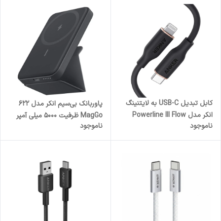
کابل تبدیل USB-C به لایتنینگ
پاوربانک بی‌سیم انکر مدل 622
انکر مدل Powerline III Flow
MagGo ظرفیت 5000 میلی آمپر
ناموجود
ناموجود
A8662 طول 0.9 متر
ساعت