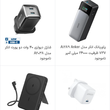
پاوربانک انکر مدل A1289 Anker
شارژر دیواری 40 وات دو پورت انکر
737 ظرفیت 24000 میلی آمپر
مدل A2038
ناموجود
ناموجود
ساعت