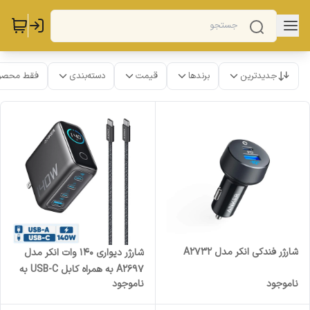
جدیدترین
برندها
قیمت
دسته‌بندی
فقط محصو
شارژر فندکی انکر مدل A2732
شارژر دیواری 140 وات انکر مدل
A2697 به همراه کابل USB-C به
ناموجود
ناموجود
طول 1.5 متر