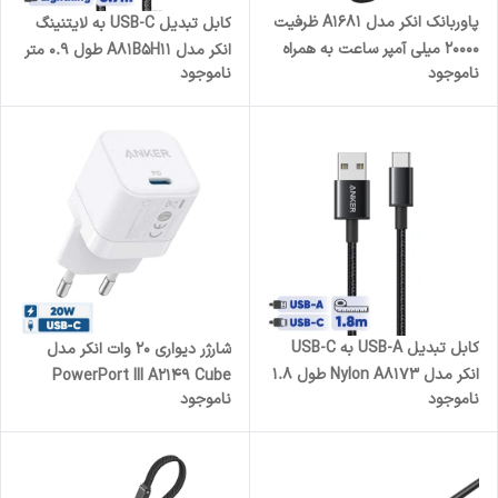
پاوربانک انکر مدل A1681 ظرفیت
کابل تبدیل USB-C به لایتنینگ
20000 میلی آمپر ساعت به همراه
انکر مدل A81B5H11 طول 0.9 متر
ناموجود
ناموجود
کابل لایتنیگ و کابل USB Type-
C
کابل تبدیل USB-A به USB-C
شارژر دیواری 20 وات انکر مدل
انکر مدل Nylon A8173 طول 1.8
PowerPort III A2149 Cube
ناموجود
ناموجود
متر