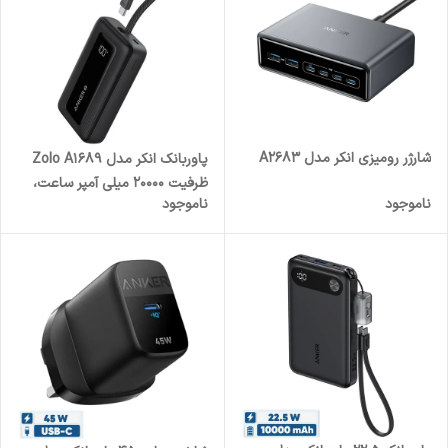
شارژر رومیزی انکر مدل A2683
پاوربانک انکر مدل Zolo A1689
ظرفیت 20000 میلی آمپر ساعت،
ناموجود
ناموجود
حداکثر توان 30 وات