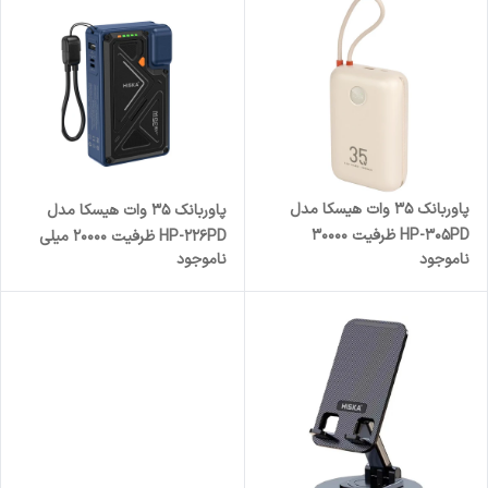
پاوربانک 35 وات هیسکا مدل
پاوربانک 35 وات هیسکا مدل
HP-305PD ظرفیت 30000
HP-226PD ظرفیت 20000 میلی
ناموجود
ناموجود
میلی‌آمپرساعت
آمپر ساعت