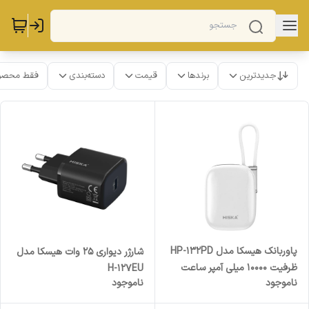
جدیدترین
برندها
قیمت
دسته‌بندی
فقط محصو
پاوربانک هیسکا مدل HP-132PD
شارژر دیواری 25 وات هیسکا مدل
ظرفیت 10000 میلی آمپر ساعت
H-127EU
ناموجود
ناموجود