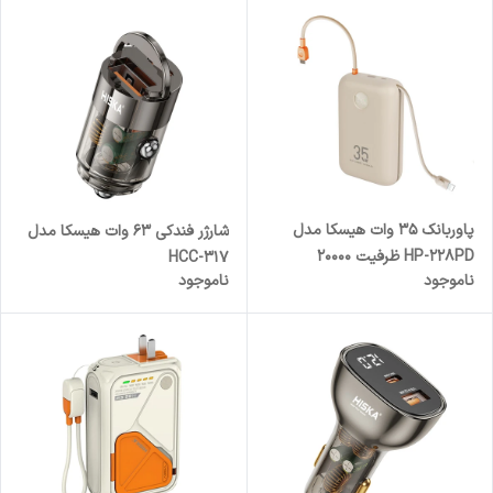
پاوربانک 35 وات هیسکا مدل
شارژر فندکی 63 وات هیسکا مدل
HP-228PD ظرفیت 20000
HCC-317
ناموجود
ناموجود
میلی‌آمپرساعت