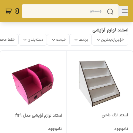
استند لوازم آرایشی
پربازدیدترین
برندها
قیمت
دسته‌بندی
فقط محص
استند لاک ناخن
استند لوازم آرایشی مدل fs9
ناموجود
ناموجود