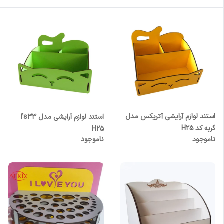
استند لوازم آرایشی آتریکس مدل
استند لوازم آرایشی مدل fs33
گربه کد H25
H25
ناموجود
ناموجود