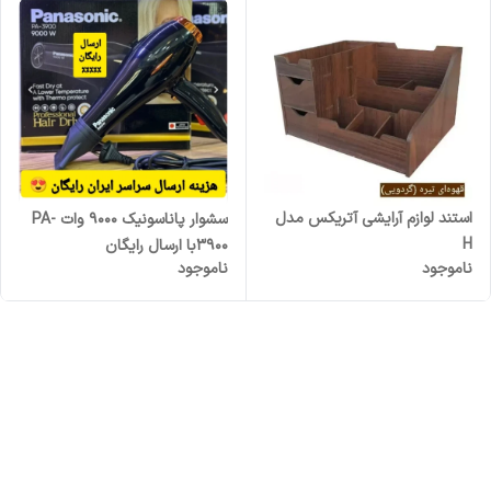
استند لوازم آرایشی آتریکس مدل
سشوار پاناسونیک 9000 وات PA-
H
3900با ارسال رایگان
ناموجود
ناموجود