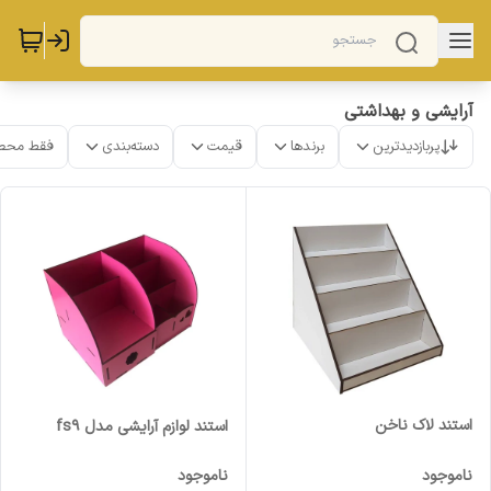
آرایشی و بهداشتی
پربازدیدترین
برندها
قیمت
دسته‌بندی
فقط محص
استند لاک ناخن
استند لوازم آرایشی مدل fs9
ناموجود
ناموجود