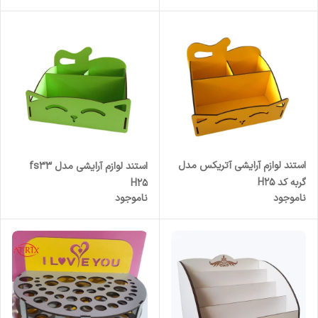
استند لوازم آرایشی آتریکس مدل
استند لوازم آرایشی مدل fs33
گربه کد H25
H25
ناموجود
ناموجود