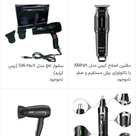
ماشین اصلاح کیمی مدل KM659
سشوار gw مدل GW-6509 (پس
با تکنولوژی برش مستقیم و صفر
کرایه)
ناموجود
ناموجود
زن